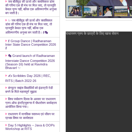
जब बॉलीवुड की ऊर्जा और क्लासिकल डांस
की गरिमा एक ही मंच पर मिल जाए, तो प्रस्तुति
केवल नृत्य नहीं, बल्कि एक अविस्मरणीय अनुभव
बन जाती है।
✨ जब बॉलीवुड की ऊर्जा और क्लासिकल
डांस की गरिमा एक ही मंच पर मिल जाए, तो
प्रस्तुति केवल नृत्य नहीं, बल्कि एक
अविस्मरणीय अनुभव बन जाती है। 💃🎭
राधारमण ग्रुप के छात्रों के लिए खास सेशन
💃 Group Dance | Radharaman
Inter State Dance Competition 2026
💃
🎭 Grand launch of Radharaman
Interstate Dance Competition 2026
(Season-16) held at Ravindra
Bhavan! ✨
✍️ Scribbles Day 2026 | REC,
RITS | Batch 2022-26
कंप्यूटर साइंस विद्यार्थियों को इंडस्ट्री-रेडी
बनने के मिले महत्वपूर्ण सुझाव
विश्व पर्यावरण दिवस के अवसर पर राधारमण
ग्रुप ऑफ इंस्टीट्यूशन्स में पौधारोपण कार्यक्रम
आयोजित किया गया।
राधारमण में मानसिक स्वास्थ्य एवं जीवन पर
प्रभाव विषय पर कार्यशाला
Day 5 Highlights – Java & OOPs
Workshop at RITS