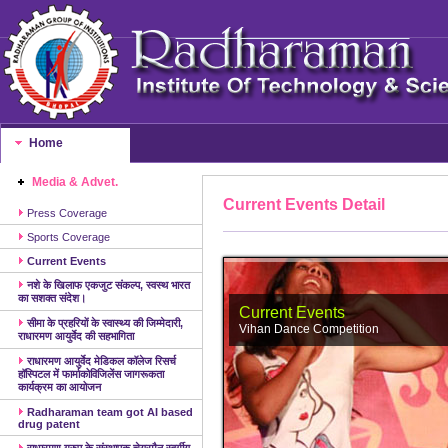
Home
Media & Advet.
Current Events Detail
Press Coverage
Sports Coverage
Current Events
नशे के खिलाफ एकजुट संकल्प, स्वस्थ भारत
का सशक्त संदेश।
Current Events
सीमा के प्रहरियों के स्वास्थ्य की जिम्मेदारी,
Vihan Dance Competition
राधारमण आयुर्वेद की सहभागिता
राधारमण आयुर्वेद मेडिकल कॉलेज रिसर्च
हॉस्पिटल में फार्माकोविजिलेंस जागरूकता
कार्यक्रम का आयोजन
Radharaman team got AI based
drug patent
राधारमण ग्रुप के संस्थापक चेयरमैन स्वर्गीय