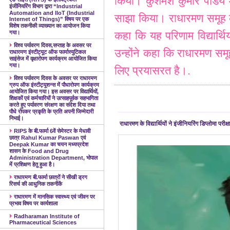
किया। कुशमेश कुमार पांडे
इंजीनियरिंग विभाग द्वारा “Industrial
Automation and IIoT (Industrial
साझा किया। राधारमण समूह 
Internet of Things)” विषय पर एक
विशेष तकनीकी व्याख्यान का आयोजन किया
गया।
कहा कि यह परिणाम विद्यार्थिय
विश्व पर्यावरण दिवस,सप्ताह के अवसर पर
उन्होंने कहा कि राधारमण समूह
राधारमण इंस्टीट्यूट ऑफ फार्मास्युटिकल
साइंसेज में वृक्षारोपण कार्यक्रम आयोजित किया
गया।
लिए प्रयासरत है।
.
विश्व पर्यावरण दिवस के अवसर पर राधारमण
ग्रुप ऑफ इंस्टीट्यूशन्स में पौधारोपण कार्यक्रम
आयोजित किया गया। इस अवसर पर विद्यार्थियों,
शिक्षकों एवं कर्मचारियों ने उत्साहपूर्वक सहभागिता
करते हुए पर्यावरण संरक्षण का संदेश दिया तथा
पौधे रोपकर प्रकृति के प्रति अपनी जिम्मेदारी
निभाई।
राधारमण के विद्यार्थियों ने इंजीनियरिंग डिप्लो
RIPS के बी.फार्मा 6वें सेमेस्टर के मेधावी
छात्र Rahul Kumar Paswan एवं
Deepak Kumar का चयन मध्यप्रदेश
शासन के Food and Drug
Administration Department, भोपाल
में प्रशिक्षण हेतु हुआ है।
राधारमण बी.फार्मा छात्रों ने सीखी ड्रग
रिसर्च की आधुनिक तकनीकें
राधारमण में मानसिक स्वास्थ्य एवं जीवन पर
प्रभाव विषय पर कार्यशाला
Radharaman Institute of
Pharmaceutical Sciences