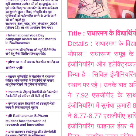
श्री राधारमण सक्सेना जी को श्रद्धापूर्वक नमन
एवं उनके चित्र पर माल्यार्पण के साथ कार्यक्रम
का शुभारंभ हुआ। शिक्षा, संस्कृति और युवा
प्रतिभाओं को प्रोत्साहित करने के उनके सपने
को आगे बढ़ाते हुए
राधारमण_इंटर_स्टेट_डांस_कंपटीशन_2026
(सीजन-16) का भव्य आयोजन किया गया।
Title : राधारमण के विद्यार्थिय
International Yoga Day
campaign lasted for one month
Details : राधारमण के विद्यार्
in Radharaman
राधारमण की प्रोफेसर को न्यूरोडीजेनेरेटिव
भोपाल। राधारमण समूह के विद
रोगों हेतु नैनो मेडिसिन डिज़ाइन पेटेंट
🎓✨ RITS में यादगार फेयरवेल समारोह का
इंजीनियरिंग और इलेक्ट्रिकल 
आयोजन ✨🎓
किया है। सिविल इंजीनियरिं
ताइवान यूनिवर्सिटी के वैज्ञानिक ने राधारमण
कॉलेज ऑफ फार्मेसी के विद्यार्थियों को कराया
स्थान पर रहे। उनके बाद अ
आधुनिक रिसर्च की दुनिया से परिचित
राधारमण के सीएसई विद्यार्थियों को नेक्स्टजेन
ने 7.92 एसजीपीए के साथ त
टेक्नोलॉजी एवं करियर की मिली नई दिशा
कंप्यूटर साइंस विद्यार्थियों को इंडस्ट्री-रेडी
इंजीनियरिंग में सुगंधा कुमा
बनने के मिले महत्वपूर्ण सुझाव
ने 8.77-8.77 एसजीपीए हा
🎓 Radharaman B.Pharm
student face the world of
इंजीनियरिंग फाइनल ईयर में
research and innovation
आज राधारमण इंस्टीट्यूट ऑफ टेक्नोलॉजी
एंड साइंस (RITS) के इलेक्ट्रिकल