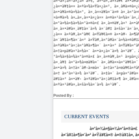
à¤¬à¤¡à¤—à¤¿à¤¯à¤¾, à¤¬à¤‚à¤Ÿà¥€ à¤•à¥à
¿à¤•à¥‡à¤¤ à¤ªà¤¾à¤Ÿà¤¿à¤², à¤¸à¥à¤®à¤¿à
à¤•à¥à¤®à¤¾à¤°, à¤¸à¤¤à¥à¤¯à¤® à¤¸à¤°à
¤à¤¥à¤¾ à¤…à¤‚à¤•à¤¿à¤¤ à¤®à¤¹à¤¾à¤¨à¤‚
à¤°à¤¾à¤§à¤¾à¤°à¤®à¤£ à¤¸à¤®à¥‚à¤¹ à¤•à
à¤¸à¤•à¥à¤¸à¥‡à¤¨à¤¾ à¤¨à¥‡ à¤šà¤¯à¤¨à¤
¿à¤¤ à¤ªà¥‚à¤°à¥€ à¤Ÿà¥€à¤® à¤•à¥‹ à¤¶à¥à
à¤¨à¥‡à¤¶à¤¨à¤² à¤Ÿà¥‚à¤°à¥à¤¨à¤¾à¤®à¥‡à
à¤ªà¥à¤°à¤¦à¤°à¥à¤¶à¤¨ à¤•à¤° à¤Ÿà¥à¤°
à¤†à¤µà¥à¤¹à¤¾à¤¨ à¤•à¤¿à¤¯à¤¾ à¤¹à¥ˆ. 
°à¤¾à¤§à¤¾à¤°à¤®à¤£ à¤¸à¤®à¥‚à¤¹ à¤µà¤¿à
à¤¸à¥‡ à¤°à¤¾à¤œà¥à¤¯ à¤¸à¥à¤¤à¤°à¥€à¤¯
à¤•à¤¾ à¤†à¤¯à¥‹à¤œà¤¨ à¤†à¤°à¤œà¥€à¤ªà
à¤† à¤°à¤¹à¤¾ à¤¹à¥ˆ. à¤‡à¤¨ à¤µà¤°à¥à
à¥‡à¤² à¤•à¥‹ à¤ªà¥à¤°à¤¦à¥‡à¤¶ à¤¸à¥à
à¤ªà¤¹à¥à¤‚à¤šà¤¾à¤¯à¤¾ à¤¹à¥ˆ.
Posted By :
CURRENT EVENTS
à¤°à¤¾à¤§à¤¾à¤°à¤®à¤£ à¤•à¥‡ à
à¤¨à¥‡à¤¶à¤¨à¤² à¤Ÿà¥€à¤® à¤®à¥‡à