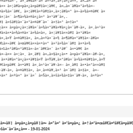
¤®à¤¾à¤°, à¤¸à¥Œà¤°à¤­ à¤ªà¤‚à¤¡à¤¿à¤¤, à¤…à¤¨à¤
¤¤ à¤¦à¥à¤µà¤¿à¤µà¥‡à¤¦à¥€, à¤…à¤¨à¥à¤°à¤¾à¤— 
¤®à¤¾à¤¨à¥€, à¤¦à¥€à¤ªà¥‡à¤‚à¤¦à¥à¤° à¤—à¤¾à¤®à¥€ à¤
à¤¦à¤¨ à¤¶à¤¾à¤®à¤¿à¤² à¤¹à¥ˆà¤‚. 

¥‡ à¤šà¥‡à¤¯à¤°à¤®à¥ˆà¤¨ à¤†à¤° à¤†à¤° 
¿à¤¤ à¤µà¤¿à¤¦à¥à¤¯à¤¾à¤°à¥à¤¥à¤¿à¤¯à¥‹à¤‚ à¤¸à¤¹à¤
¤­à¤•à¤¾à¤®à¤¨à¤¾à¤à¤‚ à¤¦à¥‡à¤¤à¥‡ à¤¹à¥à¤ 
¤‚à¤Ÿ à¤®à¥‡à¤‚ à¤…à¤ªà¤¨à¤¾ à¤¶à¥à¤°à¥‡à¤·à¥à¤  
à¥‰à¤«à¥€ à¤œà¥€à¤¤à¤•à¤° à¤²à¤¾à¤¨à¥‡ à¤•à¤¾ 
à¤‰à¤²à¥à¤²à¥‡à¤–à¤¨à¥€à¤¯ à¤¹à¥ˆ à¤•à¥€ à¤
¤—à¤¤ à¤¦à¤¸ à¤¸à¥‡ à¤…à¤§à¤¿à¤• à¤µà¤°à¥à¤·à¥‹à¤‚ 
 à¤•à¥à¤°à¤¿à¤•à¥‡à¤Ÿ à¤Ÿà¥‚à¤°à¥à¤¨à¤¾à¤®à¥‡à¤‚à¤Ÿ 
¥€à¤µà¥€ à¤•à¥‡ à¤¸à¤¹à¤¯à¥‹à¤— à¤¸à¥‡ à¤•à¤°à¤¤à¥‡ 
¤·à¥‹à¤‚ à¤®à¥‡à¤‚ à¤¸à¤®à¥‚à¤¹ à¤¨à¥‡ à¤‡à¤¸ à¤–
¤¤à¤° à¤ªà¤° à¤¨à¤ˆ à¤Šà¤‚à¤šà¤¾à¤‡à¤¯à¥‹à¤‚ à¤ªà¤° 
¤µà¤¿à¤µà¥‡à¤• à¤”à¤° à¤°à¤µà¤¿ à¤†à¤°à¤œà¥€à¤ªà¥€à¤µà¥
¤‚ à¤šà¤¯à¤¨à¤¿à¤¤ - 19-01-2024