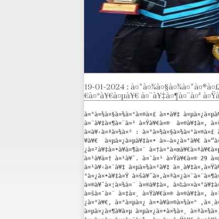
19-01-2024 : à¤°à¤¾à¤§à¤¾à¤°à¤®à¤
€à¤ªà¥€à¤µà¥€ à¤¨à¥‡à¤¶à¤¨à¤² à¤Ÿ
à¤°à¤¾à¤§à¤¾à¤°à¤®à¤£ à¤•à¥‡ à¤µà¤¿à¤µà
à¤¨à¥‡à¤¶à¤¨à¤² à¤Ÿà¥€à¤®  à¤®à¥‡à¤‚ à¤š
à¤­à¥‹à¤ªà¤¾à¤² : à¤°à¤¾à¤§à¤¾à¤°à¤®à¤£ 
¥à¥€  à¤µà¤¿à¤µà¥‡à¤• à¤—à¤¿à¤°à¥€ à¤”à
¿à¤²à¥‡à¤•à¥à¤¶à¤¨ à¤†à¤°à¤œà¥€à¤ªà¥€à¤
à¤¹à¥à¤† à¤¹à¥ˆ. à¤¯à¤¹ à¤Ÿà¥€à¤® 29 à¤
à¤¹à¥‹à¤¨à¥‡ à¤µà¤¾à¤²à¥‡ à¤¸à¥‡à¤‚à¤Ÿà¥
°à¤¿à¤•à¥‡à¤Ÿ à¤šà¥ˆà¤‚à¤ªà¤¿à¤¯à¤¨à¤¶à¤
à¤®à¥ˆà¤¦à¤¾à¤¨ à¤®à¥‡à¤‚ à¤‰à¤¤à¤°à¥‡à
à¤šà¤¯à¤¨ à¤‡à¤¸ à¤Ÿà¥€à¤® à¤®à¥‡à¤‚ à¤
¿à¤°à¥€, à¤°à¤µà¤¿ à¤•à¥à¤®à¤¾à¤° ,à¤¸à
à¤µà¤¿à¤¶à¥à¤µ à¤µà¤¿à¤•à¤¾à¤¸ à¤ªà¤¾à¤