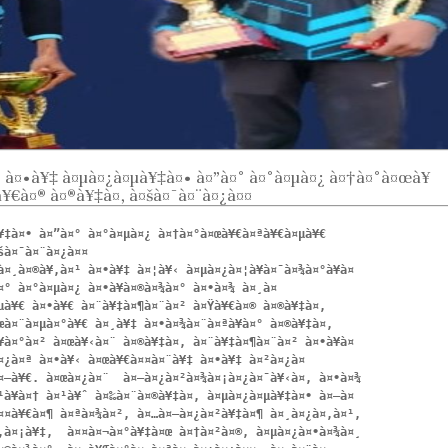
£ à¤•à¥‡ à¤µà¤¿à¤µà¥‡à¤• à¤”à¤° à¤°à¤µà¤¿ à¤†à¤°à¤œà¥
à¥€à¤® à¤®à¥‡à¤‚ à¤šà¤¯à¤¨à¤¿à¤¤
¥‡à¤• à¤”à¤° à¤°à¤µà¤¿ à¤†à¤°à¤œà¥€à¤ªà¥€à¤µà¥€ 
à¤¯à¤¨à¤¿à¤¤ 

à¤¸à¤®à¥‚à¤¹ à¤•à¥‡ à¤¦à¥‹ à¤µà¤¿à¤¦à¥à¤¯à¤¾à¤°à¥à¤
¤° à¤°à¤µà¤¿ à¤•à¥à¤®à¤¾à¤° à¤•à¤¾ à¤¸à¤
µà¥€ à¤•à¥€ à¤¨à¥‡à¤¶à¤¨à¤² à¤Ÿà¥€à¤® à¤®à¥‡à¤‚ 
œà¤¨à¤µà¤°à¥€ à¤¸à¥‡ à¤•à¤¾à¤¨à¤ªà¥à¤° à¤®à¥‡à¤‚ 
à¤°à¤² à¤œà¥‹à¤¨ à¤®à¥‡à¤‚ à¤¨à¥‡à¤¶à¤¨à¤² à¤•à¥à¤
¿à¤ª à¤•à¥‹ à¤œà¥€à¤¤à¤¨à¥‡ à¤•à¥‡ à¤²à¤¿à¤ 
¤—à¥€. à¤œà¤¿à¤¨  à¤–à¤¿à¤²à¤¾à¤¡à¤¿à¤¯à¥‹à¤‚ à¤•à¤¾ 
¹à¥à¤† à¤¹à¥ˆ à¤‰à¤¨à¤®à¥‡à¤‚ à¤µà¤¿à¤µà¥‡à¤• à¤—à¤
¤¤à¥€à¤¶ à¤ªà¤¾à¤², à¤…à¤–à¤¿à¤²à¥‡à¤¶ à¤¸à¤¿à¤‚à¤¹, 
‚à¤¡à¥‡,  à¤¤à¤¬à¤°à¥‡à¤œ à¤†à¤²à¤®, à¤µà¤¿à¤•à¤¾à¤¸ 