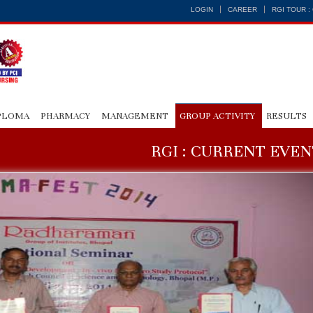
LOGIN
CAREER
RGI TOUR 
PLOMA
PHARMACY
MANAGEMENT
GROUP ACTIVITY
RESULTS
RGI : CURRENT EVEN