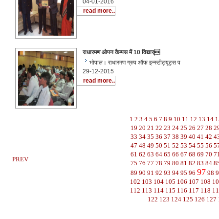
04-01-2016
read more..
राधारमण ओपन कैम्पस में 10 विद्यार्
भोपाल। राधारमण ग्रुप ऑफ इन्स्टीट्यूट्स प
29-12-2015
read more..
1
2
3
4
5
6
7
8
9
10
11
12
13
14
1
19
20
21
22
23
24
25
26
27
28
2
33
34
35
36
37
38
39
40
41
42
4
47
48
49
50
51
52
53
54
55
56
5
61
62
63
64
65
66
67
68
69
70
7
PREV
75
76
77
78
79
80
81
82
83
84
8
97
89
90
91
92
93
94
95
96
98
9
102
103
104
105
106
107
108
1
112
113
114
115
116
117
118
1
122
123
124
125
126
127