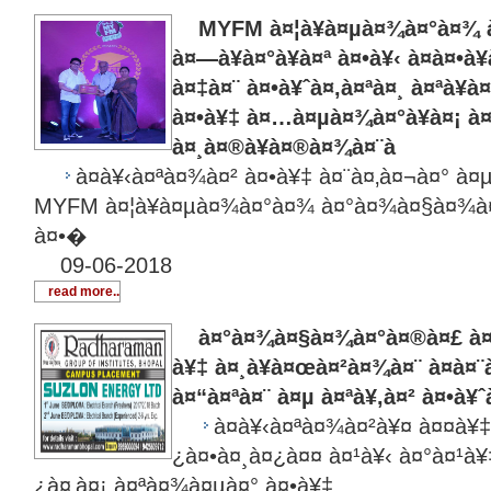
MYFM à¤¦à¥à¤µà¤¾à¤°à¤¾ 
à¤—à¥à¤°à¥à¤ª à¤•à¥‹ à¤à¤•à
à¤‡à¤¨ à¤•à¥ˆà¤‚à¤ªà¤¸ à¤ªà¥
à¤•à¥‡ à¤…à¤µà¤¾à¤°à¥à¤¡ à¤
à¤¸à¤®à¥à¤®à¤¾à¤¨à
à¤­à¥‹à¤ªà¤¾à¤² à¤•à¥‡ à¤¨à¤‚à¤¬à¤° à¤
MYFM à¤¦à¥à¤µà¤¾à¤°à¤¾ à¤°à¤¾à¤§à¤¾à¤
à¤•�
09-06-2018
read more..
à¤°à¤¾à¤§à¤¾à¤°à¤®à¤£ à¤®
à¥‡ à¤¸à¥à¤œà¤²à¤¾à¤¨ à¤à¤¨
à¤“à¤ªà¤¨ à¤µ à¤ªà¥‚à¤² à¤•à¥ˆ
à¤­à¥‹à¤ªà¤¾à¤²à¥¤ à¤¤à¥
¿à¤•à¤¸à¤¿à¤¤ à¤¹à¥‹ à¤°à¤¹à¥
¿à¤‚à¤¡ à¤ªà¤¾à¤µà¤° à¤•à¥‡