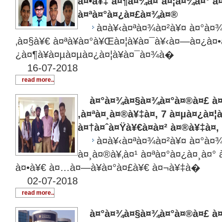
à¤•à¥‡ à¤¶à¤¾à¤¨à¤¦à¤¾à¤° à¤
à¤ªà¤°à¤¿à¤£à¤¾à¤®
à¤­à¥‹à¤ªà¤¾à¤²à¥¤ à¤°
‚à¤§à¥€ à¤ªà¥à¤°à¥Œà¤¦à¥à¤¯à¥‹à¤—à¤¿à¤
¿à¤¶à¥à¤µà¤µà¤¿à¤¦à¥à¤¯à¤¾à�
16-07-2018
read more..
à¤°à¤¾à¤§à¤¾à¤°à¤®à¤£ à¤•à
‚à¤ªà¤¸à¤®à¥‡à¤‚ 7 à¤µà¤¿à¤¦
à¤†à¤ˆà¤Ÿà¥€à¤à¤² à¤®à¥‡à¤‚
à¤­à¥‹à¤ªà¤¾à¤²à¥¤ à¤°à
à¤¸à¤®à¥‚à¤¹ à¤ªà¤°à¤¿à¤¸à¤° 
à¤•à¥€ à¤…à¤—à¥à¤°à¤£à¥€ à¤¬à¥‡à�
02-07-2018
read more..
à¤°à¤¾à¤§à¤¾à¤°à¤®à¤£ à¤—à