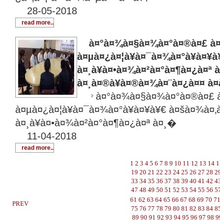
28-05-2018
read more..
à¤°à¤¾à¤§à¤¾à¤°à¤®à¤£ à¤¸à
à¤µà¤¿à¤¦à¥à¤¯à¤¾à¤°à¥à¤¥à
à¤¸à¥à¤•à¤¾à¤²à¤°à¤¶à¤¿à¤ª 
à¤¸à¤®à¥à¤®à¤¾à¤¨à¤¿à¤¤ à¤
à¤°à¤¾à¤§à¤¾à¤°à¤®à¤£ à
à¤µà¤¿à¤¦à¥à¤¯à¤¾à¤°à¥à¤¥à¥€ à¤šà¤¾à¤‚à
à¤¸à¥à¤•à¤¾à¤²à¤°à¤¶à¤¿à¤ª à¤¸�
11-04-2018
read more..
1
2
3
4
5
6
7
8
9
10
11
12
13
14
1
19
20
21
22
23
24
25
26
27
28
2
33
34
35
36
37
38
39
40
41
42
4
47
48
49
50
51
52
53
54
55
56
5
61
62
63
64
65
66
67
68
69
70
7
PREV
75
76
77
78
79
80
81
82
83
84
8
89
90
91
92
93
94
95
96
97
98
9