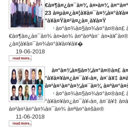
€à¤¶à¤¿à¤¯à¤¾ à¤•à¤¾ à¤“à¤ªà
23 à¤µà¤¿à¤¦à¥à¤¯à¤¾à¤°à¥
°à¥à¤Ÿà¤²à¤¿à¤¸à¥à¤Ÿ
à¤°à¤¾à¤§à¤¾à¤°à¤®à¤£ à
€à¤¶à¤¿à¤¯à¤¾ à¤•à¤¾ à¤“à¤ªà¤¨ à¤•à¥ˆà¤®à
¿à¤¦à¥à¤¯à¤¾à¤°à¥à¤¥à¥�
19-06-2018
read more..
à¤°à¤¾à¤§à¤¾à¤°à¤®à¤£ à¤µ
°à¥à¤¥à¤¿à¤¯à¥‹à¤‚ à¤¨à¥‡ à¤
à¤²à¤¹à¤°à¤¾à¤¯à¤¾ à¤ªà¤°à¤
à¤°à¤¾à¤§à¤¾à¤°à¤®à¤£ à
°à¥à¤¥à¤¿à¤¯à¥‹à¤‚ à¤¨à¥‡ à¤
à¤²à¤¹à¤°à¤¾à¤¯à¤¾ à¤ªà¤°à¤šà¤®
11-06-2018
read more..