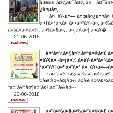
à¤®à¤¨à¤¾à¤¯à¤¾ à¤—à¤¯à¤¾
¿à¤µà¤¸
à¤¯à¥‹à¤— à¤œà¤¿à¤¤à¤¨à
à¤†à¤°à¤‚à¤­ à¤•à¤°à¥‡à¤‚ à¤
à¤šà¥à¤›à¤¾: à¤¶à¤¶à¤¿ à¤¸à¥‚à¤¦ à¤­à¥�
21-06-2018
read more..
à¤°à¤¾à¤§à¤¾à¤°à¤®à¤£ à¤•à
¤à¥€à¤¬à¤¡à¤¼ à¤­à¥‹à¤ªà¤¾à¤
°à¤¨à¥‡à¤¶à¤¨à¤² à¤¯à¥‹à¤—à
à¤°à¤¾à¤§à¤¾à¤°à¤®à¤£ à
¤à¥€à¤¬à¤¡à¤¼ à¤­à¥‹à¤ªà¤¾à¤
°à¤¨à¥‡à¤¶à¤¨à¤² à¤¯à¥‹à¤—
20-06-2018
read more..
à¤°à¤¾à¤§à¤¾à¤°à¤®à¤£ à¤®