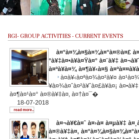
RGI-
GROUP ACTIVITIES - CURRENT EVENTS
à¤°à¤¾à¤§à¤¾à¤°à¤®à¤£ à¤•
°à¥‡à¤•à¥à¤Ÿà¤° à¤¨à¥‡ à¤¬à
à¤ªà¥à¤¾ à¤¶à¥‹à¤§ à¤ªà¤¤à¥
à¤­à¥‹à¤ªà¤¾à¤²à¥¤ à¤¹à¤¾
¥à¤¾à¤ˆà¤²à¥ˆà¤£à¥à¤¡ à¤•à¥‡
à¤¶à¤¹à¤° à¤®à¥‡à¤‚ à¤†à¤¯�
18-07-2018
read more..
à¤¬à¥€à¤ˆ à¤›à¤ à¤µà¥‡ à¤¸à
à¤®à¥‡à¤‚ à¤°à¤¾à¤§à¤¾à¤°à¤